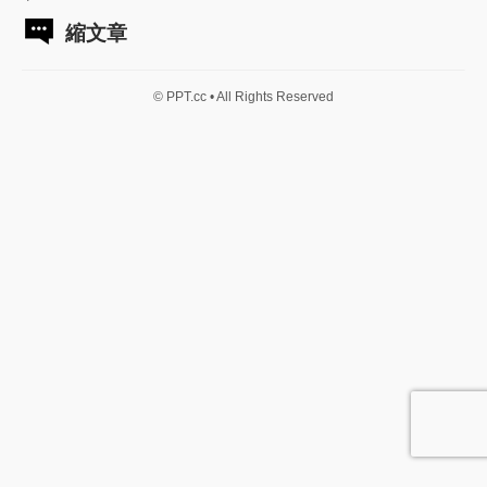
縮文章
© PPT.cc • All Rights Reserved