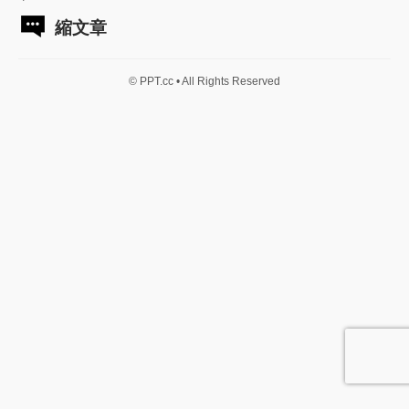
縮文章
© PPT.cc • All Rights Reserved