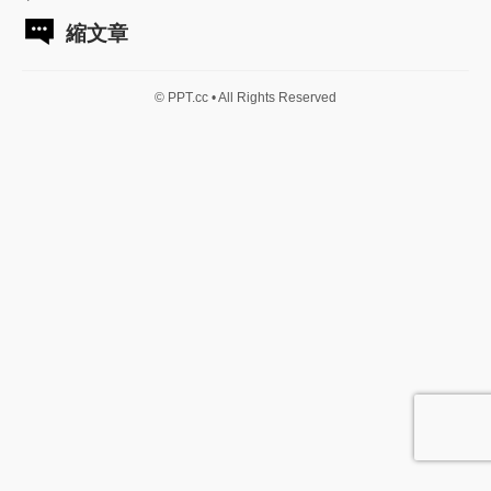
縮文章
© PPT.cc • All Rights Reserved