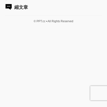
縮文章
© PPT.cc • All Rights Reserved