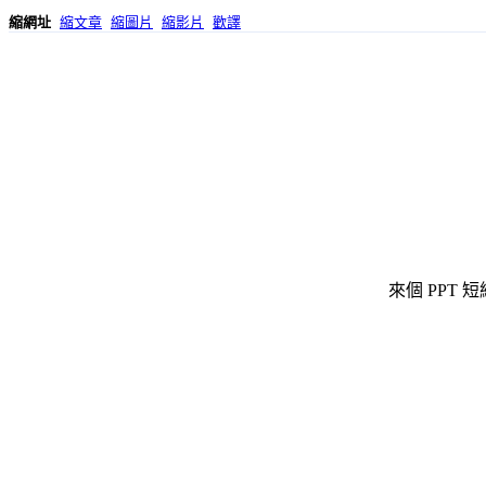
縮網址
縮文章
縮圖片
縮影片
歡譯
來個 PPT 短