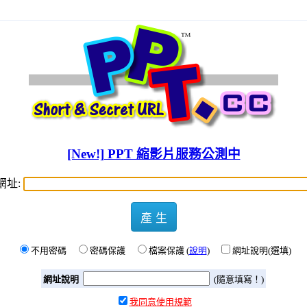
[New!] PPT 縮影片服務公測中
網址:
產 生
不用密碼
密碼保護
檔案保護 (
說明
)
網址說明(選填)
網址說明
(隨意填寫！)
我同意使用規範