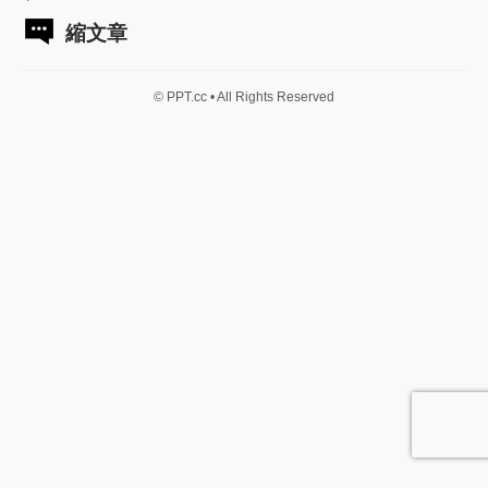
縮文章
© PPT.cc • All Rights Reserved