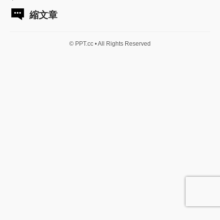
縮文章
© PPT.cc • All Rights Reserved