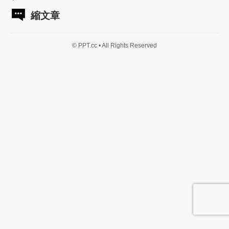
縮文章
© PPT.cc • All Rights Reserved