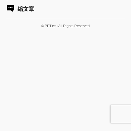
縮文章
© PPT.cc • All Rights Reserved