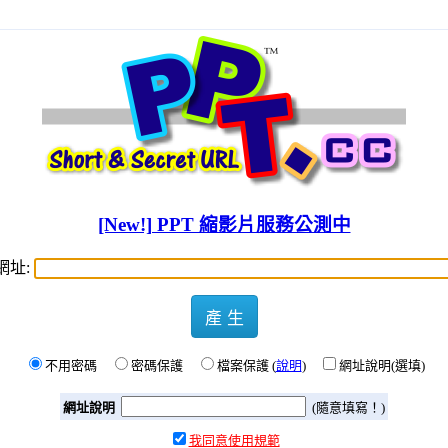
[New!] PPT 縮影片服務公測中
網址:
產 生
不用密碼
密碼保護
檔案保護 (
說明
)
網址說明(選填)
網址說明
(隨意填寫！)
我同意使用規範