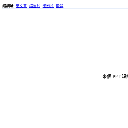
縮網址
縮文章
縮圖片
縮影片
歡譯
來個 PPT 短