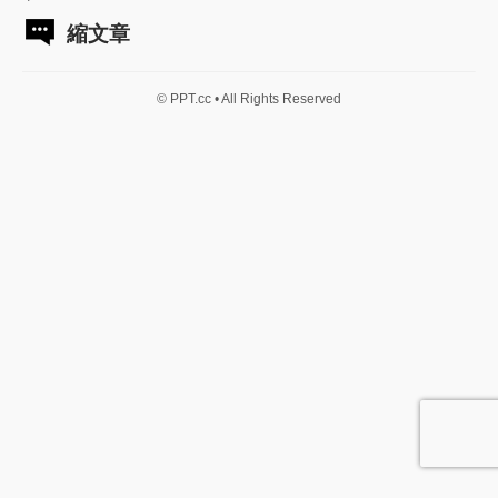
縮文章
© PPT.cc • All Rights Reserved