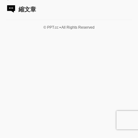
縮文章
© PPT.cc • All Rights Reserved