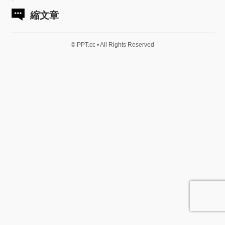
縮文章
© PPT.cc • All Rights Reserved