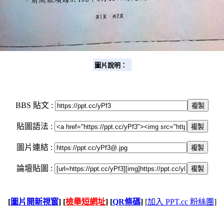
圖片說明：
BBS 貼文 :
複製
貼圖語法 :
複製
圖片連結 :
複製
論壇貼圖 :
複製
[
圖片開新視窗
]
[
檢舉短網址
]
[
QR條碼
]
[
加入 PPT.cc 粉絲團
]