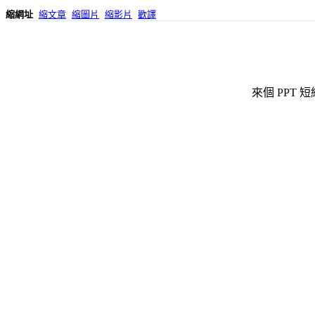
縮網址
縮文章
縮圖片
縮影片
歡譯
來個 PPT 短