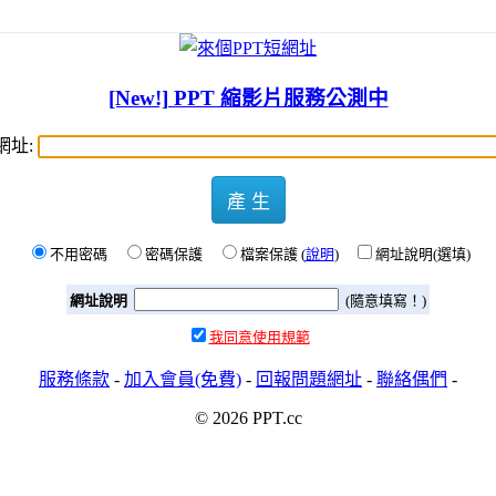
[New!] PPT 縮影片服務公測中
網址:
產 生
不用密碼
密碼保護
檔案保護 (
說明
)
網址說明(選填)
網址說明
(隨意填寫！)
我同意使用規範
服務條款
-
加入會員(免費)
-
回報問題網址
-
聯絡偶們
-
© 2026 PPT.cc