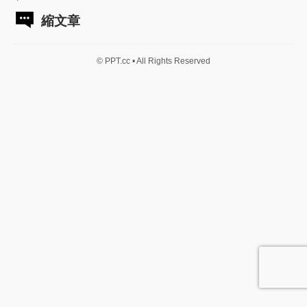
縮文章
© PPT.cc • All Rights Reserved