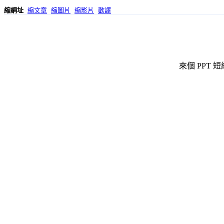
縮網址
縮文章
縮圖片
縮影片
歡譯
來個 PPT 短