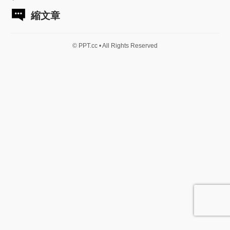
縮文章
© PPT.cc • All Rights Reserved