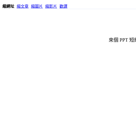
縮網址
縮文章
縮圖片
縮影片
歡譯
來個 PPT 短