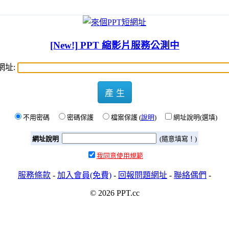
[New!] PPT 縮影片服務公測中
網址:
產 生
不用密碼
密碼保護
檔案保護 (
說明
)
網址說明(選填)
網址說明
(隨意填寫！)
我同意使用規範
服務條款
-
加入會員(免費)
-
回報問題網址
-
聯絡偶們
-
© 2026 PPT.cc