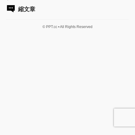
縮文章
© PPT.cc • All Rights Reserved