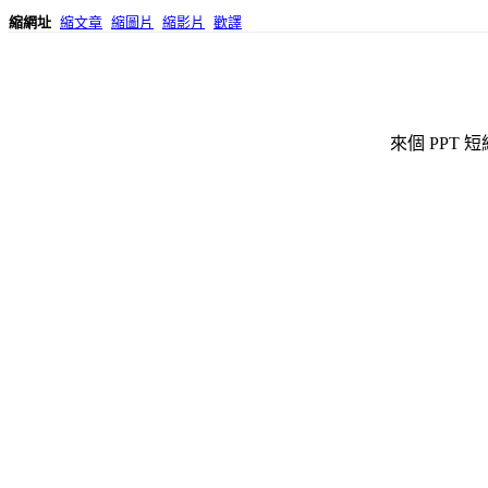
縮網址
縮文章
縮圖片
縮影片
歡譯
來個 PPT 短