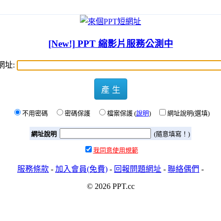
[New!] PPT 縮影片服務公測中
網址:
產 生
不用密碼
密碼保護
檔案保護 (
說明
)
網址說明(選填)
網址說明
(隨意填寫！)
我同意使用規範
服務條款
-
加入會員(免費)
-
回報問題網址
-
聯絡偶們
-
© 2026 PPT.cc