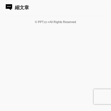
縮文章
© PPT.cc • All Rights Reserved