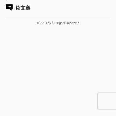
縮文章
© PPT.cc • All Rights Reserved