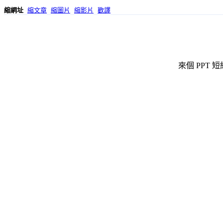
縮網址
縮文章
縮圖片
縮影片
歡譯
來個 PPT 短