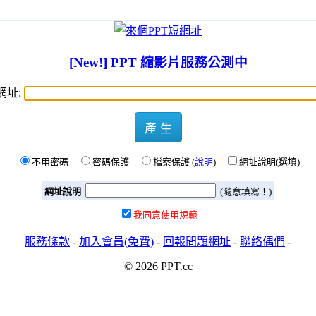
[New!] PPT 縮影片服務公測中
網址:
產 生
不用密碼
密碼保護
檔案保護 (
說明
)
網址說明(選填)
網址說明
(隨意填寫！)
我同意使用規範
服務條款
-
加入會員(免費)
-
回報問題網址
-
聯絡偶們
-
© 2026 PPT.cc