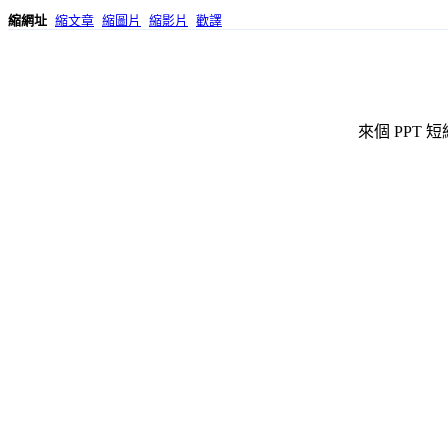
縮網址
縮文章
縮圖片
縮影片
歡譯
來個 PPT 短