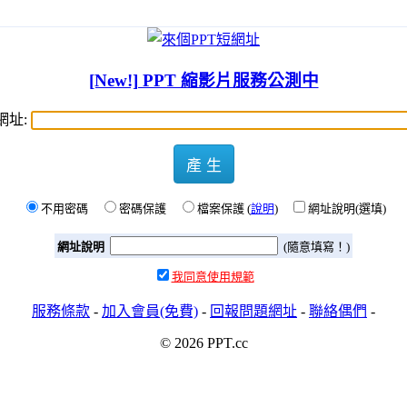
[New!] PPT 縮影片服務公測中
網址:
產 生
不用密碼
密碼保護
檔案保護 (
說明
)
網址說明(選填)
網址說明
(隨意填寫！)
我同意使用規範
服務條款
-
加入會員(免費)
-
回報問題網址
-
聯絡偶們
-
© 2026 PPT.cc