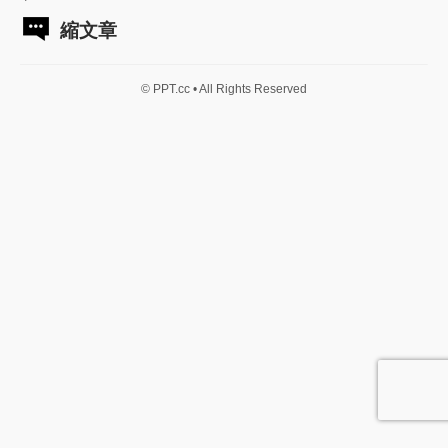
縮文章
© PPT.cc • All Rights Reserved