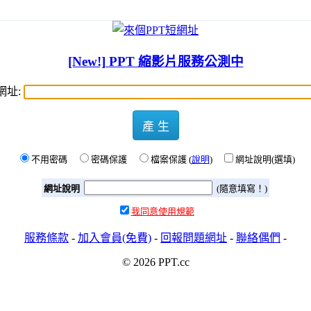
[New!] PPT 縮影片服務公測中
網址:
產 生
不用密碼
密碼保護
檔案保護 (
說明
)
網址說明(選填)
網址說明
(隨意填寫！)
我同意使用規範
服務條款
-
加入會員(免費)
-
回報問題網址
-
聯絡偶們
-
© 2026 PPT.cc