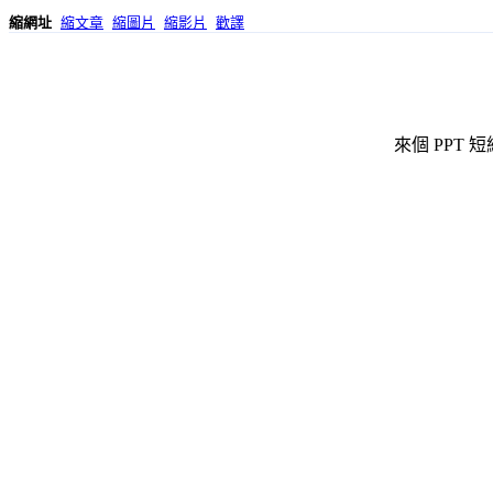
縮網址
縮文章
縮圖片
縮影片
歡譯
來個 PPT 短