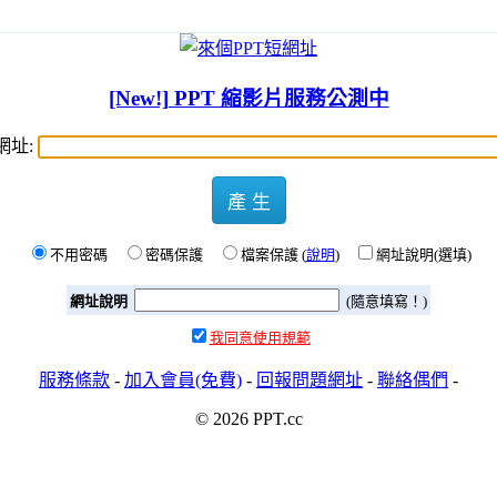
[New!] PPT 縮影片服務公測中
網址:
產 生
不用密碼
密碼保護
檔案保護 (
說明
)
網址說明(選填)
網址說明
(隨意填寫！)
我同意使用規範
服務條款
-
加入會員(免費)
-
回報問題網址
-
聯絡偶們
-
© 2026 PPT.cc