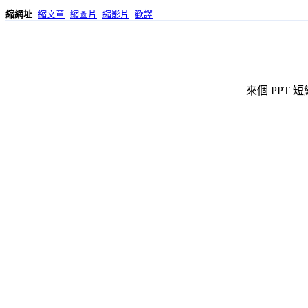
縮網址
縮文章
縮圖片
縮影片
歡譯
來個 PPT 短