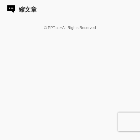
縮文章
© PPT.cc • All Rights Reserved