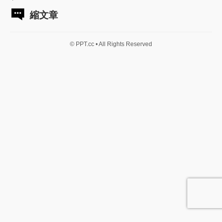
縮文章
© PPT.cc • All Rights Reserved