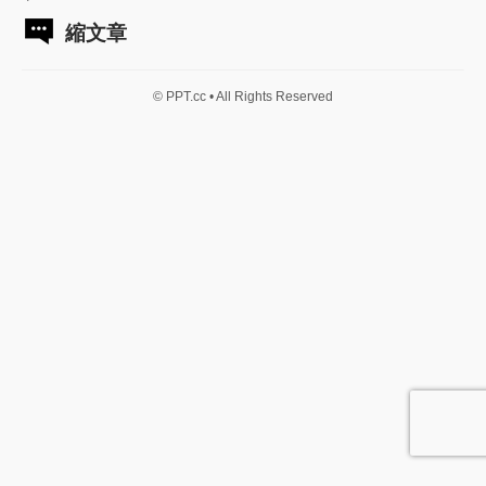
縮文章
© PPT.cc • All Rights Reserved