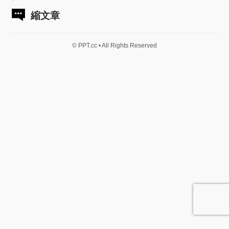
縮文章
© PPT.cc • All Rights Reserved