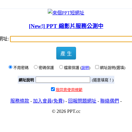
[New!] PPT 縮影片服務公測中
網址:
產 生
不用密碼
密碼保護
檔案保護 (
說明
)
網址說明(選填)
網址說明
(隨意填寫！)
我同意使用規範
服務條款
-
加入會員(免費)
-
回報問題網址
-
聯絡偶們
-
© 2026 PPT.cc