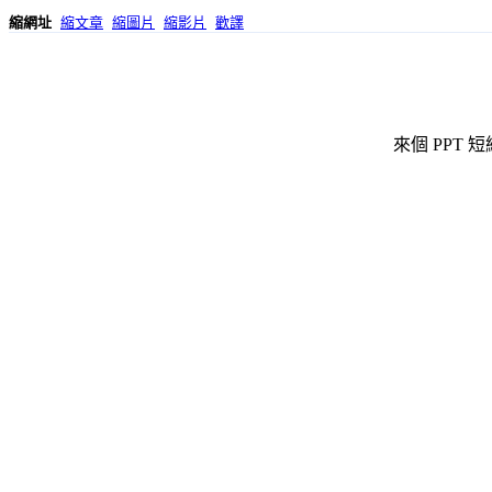
縮網址
縮文章
縮圖片
縮影片
歡譯
來個 PPT 短