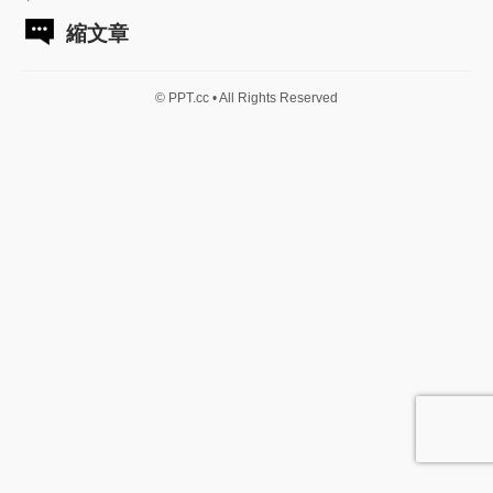
縮文章
© PPT.cc • All Rights Reserved