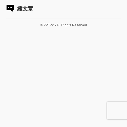
縮文章
© PPT.cc • All Rights Reserved