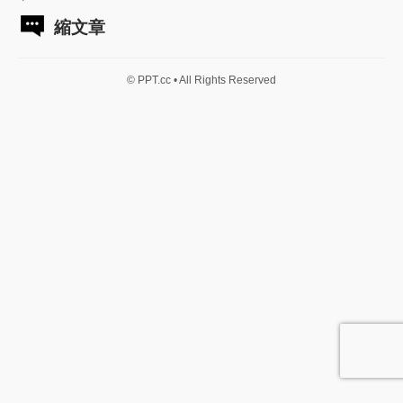
縮文章
© PPT.cc • All Rights Reserved