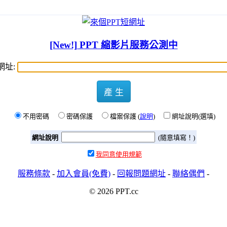
[New!] PPT 縮影片服務公測中
網址:
產 生
不用密碼
密碼保護
檔案保護 (
說明
)
網址說明(選填)
網址說明
(隨意填寫！)
我同意使用規範
服務條款
-
加入會員(免費)
-
回報問題網址
-
聯絡偶們
-
© 2026 PPT.cc