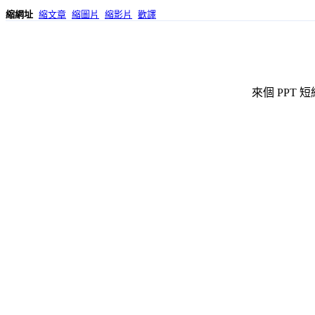
縮網址
縮文章
縮圖片
縮影片
歡譯
來個 PPT 短