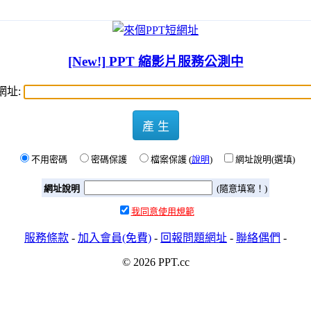
[New!] PPT 縮影片服務公測中
網址:
產 生
不用密碼
密碼保護
檔案保護 (
說明
)
網址說明(選填)
網址說明
(隨意填寫！)
我同意使用規範
服務條款
-
加入會員(免費)
-
回報問題網址
-
聯絡偶們
-
© 2026 PPT.cc