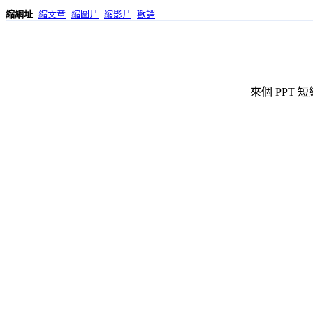
縮網址
縮文章
縮圖片
縮影片
歡譯
來個 PPT 短