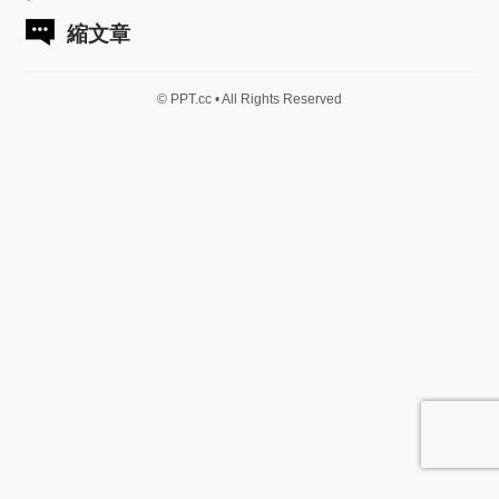
縮文章
© PPT.cc • All Rights Reserved