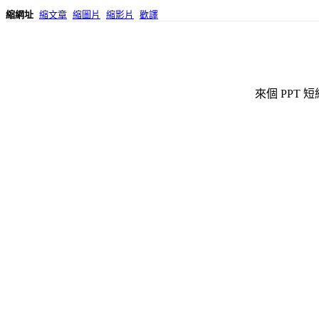
縮網址
縮文章
縮圖片
縮影片
歡譯
來個 PPT 短