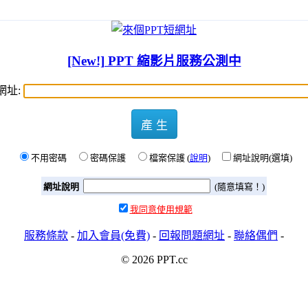
[New!] PPT 縮影片服務公測中
網址:
產 生
不用密碼
密碼保護
檔案保護 (
說明
)
網址說明(選填)
網址說明
(隨意填寫！)
我同意使用規範
服務條款
-
加入會員(免費)
-
回報問題網址
-
聯絡偶們
-
© 2026 PPT.cc