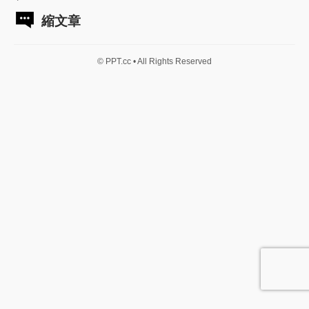
縮文章
© PPT.cc • All Rights Reserved