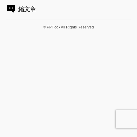
縮文章
© PPT.cc • All Rights Reserved