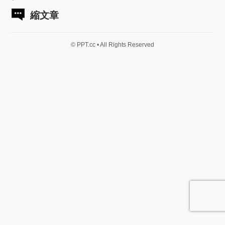
縮文章
© PPT.cc • All Rights Reserved