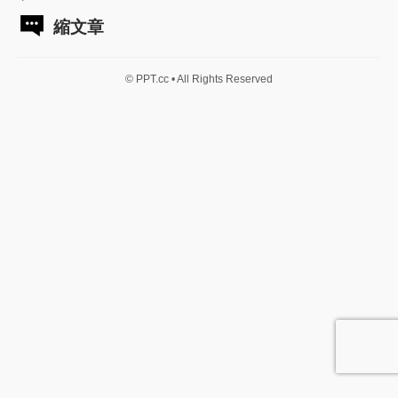
縮文章
© PPT.cc • All Rights Reserved