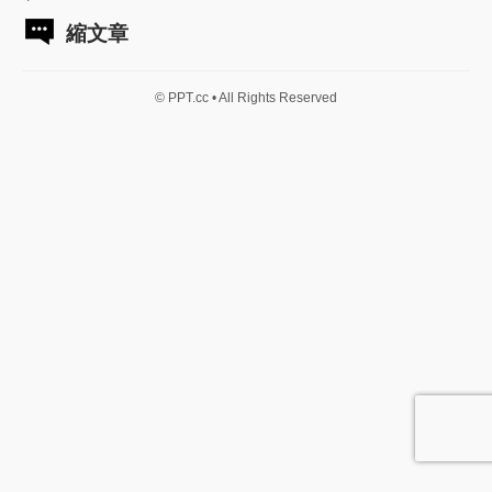
縮文章
© PPT.cc • All Rights Reserved