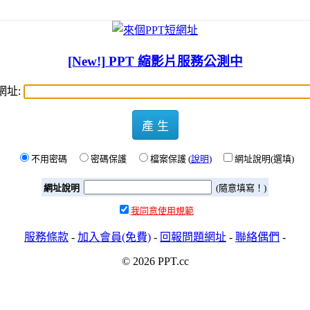
[New!] PPT 縮影片服務公測中
網址:
產 生
不用密碼
密碼保護
檔案保護 (
說明
)
網址說明(選填)
網址說明
(隨意填寫！)
我同意使用規範
服務條款
-
加入會員(免費)
-
回報問題網址
-
聯絡偶們
-
© 2026 PPT.cc