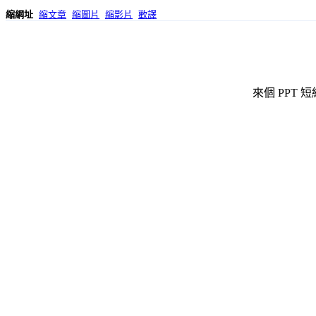
縮網址
縮文章
縮圖片
縮影片
歡譯
來個 PPT 短