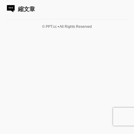
縮文章
© PPT.cc • All Rights Reserved