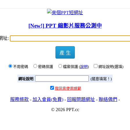
[New!] PPT 縮影片服務公測中
網址:
產 生
不用密碼
密碼保護
檔案保護 (
說明
)
網址說明(選填)
網址說明
(隨意填寫！)
我同意使用規範
服務條款
-
加入會員(免費)
-
回報問題網址
-
聯絡偶們
-
© 2026 PPT.cc