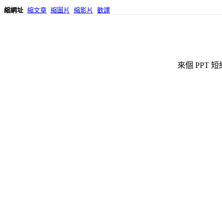
縮網址
縮文章
縮圖片
縮影片
歡譯
來個 PPT 短