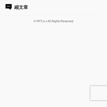
縮文章
© PPT.cc • All Rights Reserved