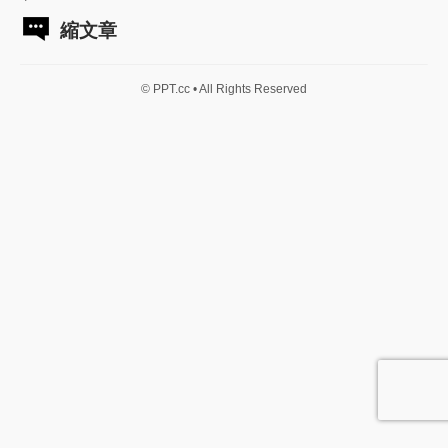
縮文章
© PPT.cc • All Rights Reserved